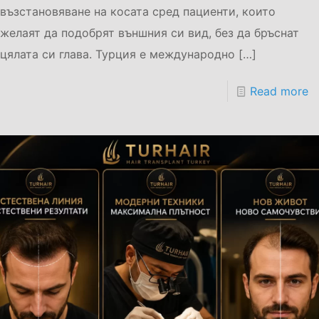
възстановяване на косата сред пациенти, които
желаят да подобрят външния си вид, без да бръснат
цялата си глава. Турция е международно
[…]
Read more