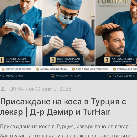
TURHAIR
юни 9, 2026
ON
Присаждане на коса в Турция с
лекар | Д-р Демир и TurHair
Присаждане на коса в Турция, извършвано от лекар:
Защо участието на хирурга е важно за естествените