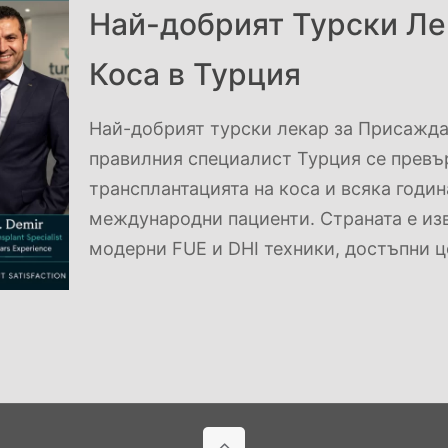
Най-добрият Турски Ле
Коса в Турция
Най-добрият турски лекар за Присаждан
правилния специалист Турция се превър
трансплантацията на коса и всяка годи
международни пациенти. Страната е изв
модерни FUE и DHI техники, достъпни ц