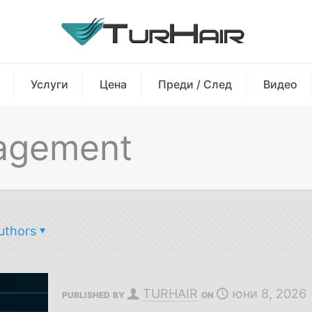
Услуги
Цена
Преди / След
Видео
agement
uthors
TURHAIR
юни 8, 2026
PUBLISHED BY
ON