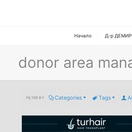
Начало
Д-р ДЕМИР
donor area man
Categories
Tags
A
FILTER BY