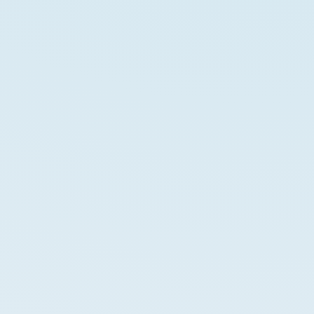
Ограничен брой пациенти за повече внимание и
✓
качество
В много клиники лекарят не участва активно в
–
операцията и не извършва отварянето на
каналите
По-стандартизиран подход вместо
–
персонализиран дизайн
Фокус върху по-голям обем пациенти на ден
–
По-ограничено лично участие на лекар в
–
ключовите детайли
Резултатът може да изглежда по-малко естествен,
–
ако планирането е стандартно