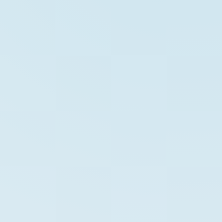
къде
кой реално я извършва
Каналите се отварят лично от
Д-р Демир
(Vip
✓
Пакет)
Индивидуален план според лицето, косата и
✓
донорната зона
Фокус върху естествена предна линия и
✓
балансирана плътност
По-голям медицински контрол в най-важните етапи
✓