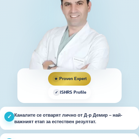
Proven Expert
★
ISHRS Profile
✓
Каналите се отварят лично от
Д-р Демир
– най-
✓
важният етап за естествен резултат.