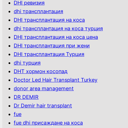
DHI ревизия
dhi трансплантация
DHI трансплантация на коса
dhi трансплантация на коса турция
DHI трансплантация на коса цена
DHI трансплантация при жени
DHI трансплантация Турция
dhi турция
DHT хормон косопад
Doctor Led Hair Transplant Turkey
donor area management
DR DEMIR
Dr Demir hair transplant
fue
fue dhi присаждане на коса