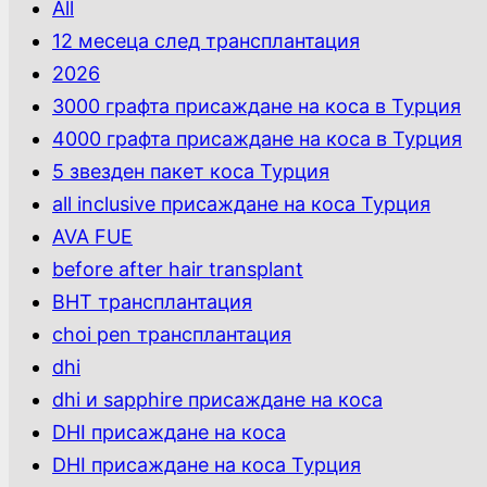
All
12 месеца след трансплантация
2026
3000 графта присаждане на коса в Турция
4000 графта присаждане на коса в Турция
5 звезден пакет коса Турция
all inclusive присаждане на коса Турция
AVA FUE
before after hair transplant
BHT трансплантация
choi pen трансплантация
dhi
dhi и sapphire присаждане на коса
DHI присаждане на коса
DHI присаждане на коса Турция