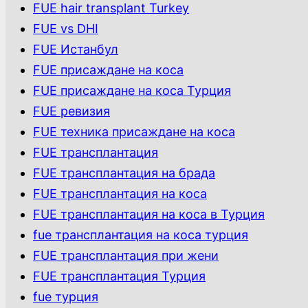
FUE hair transplant Turkey
FUE vs DHI
FUE Истанбул
FUE присаждане на коса
FUE присаждане на коса Турция
FUE ревизия
FUE техника присаждане на коса
FUE трансплантация
FUE трансплантация на брада
FUE трансплантация на коса
FUE трансплантация на коса в Турция
fue трансплантация на коса турция
FUE трансплантация при жени
FUE трансплантация Турция
fue турция