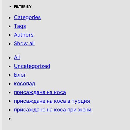
FILTER BY
Categories
Tags
Authors
Show all
All
Uncategorized
Блог
косопад
присаждане на коса
присаждане на коса в турция
присаждане на коса при жени