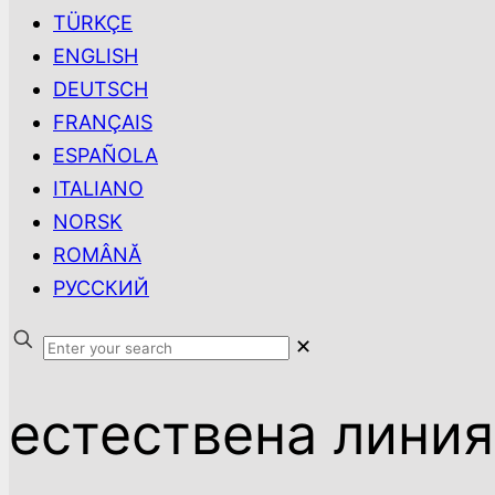
TÜRKÇE
ENGLISH
DEUTSCH
FRANÇAIS
ESPAÑOLA
ITALIANO
NORSK
ROMÂNĂ
РУССКИЙ
✕
естествена линия