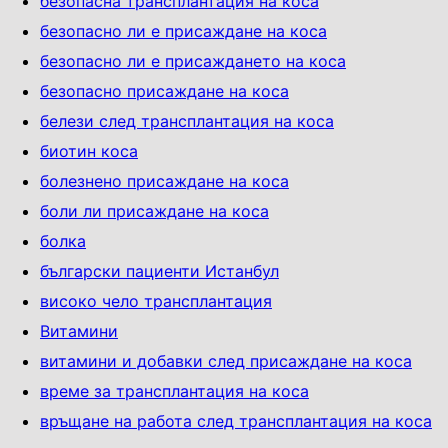
безопасна трансплантация на коса
безопасно ли е присаждане на коса
безопасно ли е присаждането на коса
безопасно присаждане на коса
белези след трансплантация на коса
биотин коса
болезнено присаждане на коса
боли ли присаждане на коса
болка
български пациенти Истанбул
високо чело трансплантация
Витамини
витамини и добавки след присаждане на коса
време за трансплантация на коса
връщане на работа след трансплантация на коса