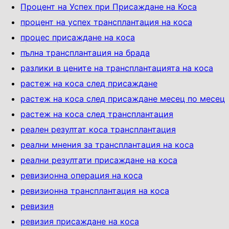
Процент на Успех при Присаждане на Коса
процент на успех трансплантация на коса
процес присаждане на коса
пълна трансплантация на брада
разлики в цените на трансплантацията на коса
растеж на коса след присаждане
растеж на коса след присаждане месец по месец
растеж на коса след трансплантация
реален резултат коса трансплантация
реални мнения за трансплантация на коса
реални резултати присаждане на коса
ревизионна операция на коса
ревизионна трансплантация на коса
ревизия
ревизия присаждане на коса