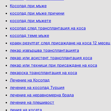
Косопад при мъже
косопад при мъже причини
косопад при мъжете
косопад след трансплантация на коса
косопад теме мъже
краен резултат след присаждане на коса 12 месец
лекар извършва трансплантацията
лекар или асистент трансплантация коса
лекар или техници при присаждане на коса
лекарска трансплантация на коса
Лечение на Косопад
лечение на косопад Турция
лечение на неравномерна брада
лечение на плешивост
линия на косата