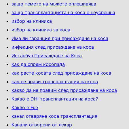
защо темето на мъжете оплешивява
защо трансплантацията на коса е неуспешна
избор на клиника
избор на клиника за коса
Има ли гаранция при присаждане на коса
инфекция след присаждане на коса
Истанбул Присаждане на Коса
как да спрем косопада
как расте косата след присаждане на коса
как се прави трансплантация на коса
какво да не правим след присаждане на коса
Какво е DHI трансплантация на коса?
Какво е Fue
канал отваряне коса трансплантация
Канали отворени от лекар