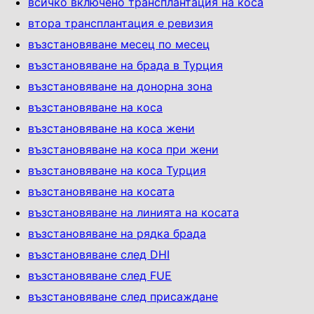
всичко включено трансплантация на коса
втора трансплантация е ревизия
възстановяване месец по месец
възстановяване на брада в Турция
възстановяване на донорна зона
възстановяване на коса
възстановяване на коса жени
възстановяване на коса при жени
възстановяване на коса Турция
възстановяване на косата
възстановяване на линията на косата
възстановяване на рядка брада
възстановяване след DHI
възстановяване след FUE
възстановяване след присаждане