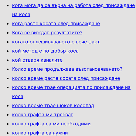
кога мога да се върна на работа след присаждане
на коса
кога расте косата след присаждане
Кога се виждат резултатите?
когато оплешивяването е вече факт
кой метод е по-добър коса
кой отваря каналите
Колко време продължава възстановяването?
колко време расте косата след присаждане
колко време трае операцията по присаждане на
коса
колко време трае шоков косопад
колко графта ми трябват
колко графта са ми необходими
колко графта са нужни