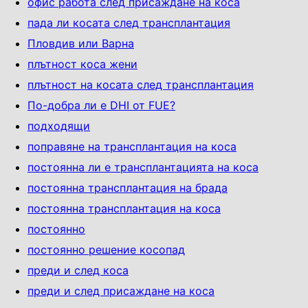
офис работа след присаждане на коса
пада ли косата след трансплантация
Пловдив или Варна
плътност коса жени
плътност на косата след трансплантация
По-добра ли е DHI от FUE?
подходящи
поправяне на трансплантация на коса
постоянна ли е трансплантацията на коса
постоянна трансплантация на брада
постоянна трансплантация на коса
постоянно
постоянно решение косопад
преди и след коса
преди и след присаждане на коса