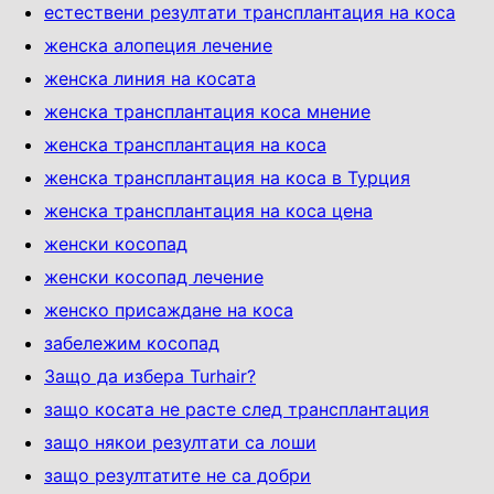
естествени резултати трансплантация на коса
женска алопеция лечение
женска линия на косата
женска трансплантация коса мнение
женска трансплантация на коса
женска трансплантация на коса в Турция
женска трансплантация на коса цена
женски косопад
женски косопад лечение
женско присаждане на коса
забележим косопад
Защо да избера Turhair?
защо косата не расте след трансплантация
защо някои резултати са лоши
защо резултатите не са добри