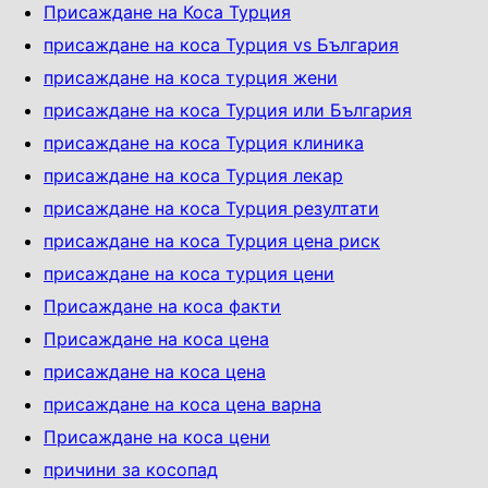
Присаждане на Коса Турция
присаждане на коса Турция vs България
присаждане на коса турция жени
присаждане на коса Турция или България
присаждане на коса Турция клиника
присаждане на коса Турция лекар
присаждане на коса Турция резултати
присаждане на коса Турция цена риск
присаждане на коса турция цени
Присаждане на коса факти
Присаждане на коса ценa
присаждане на коса цена
присаждане на коса цена варна
Присаждане на коса цени
причини за косопад