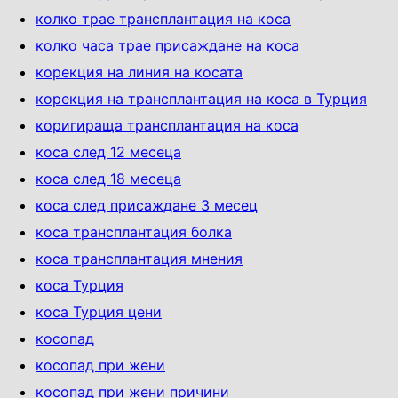
колко трае трансплантация на коса
колко часа трае присаждане на коса
корекция на линия на косата
корекция на трансплантация на коса в Турция
коригираща трансплантация на коса
коса след 12 месеца
коса след 18 месеца
коса след присаждане 3 месец
коса трансплантация болка
коса трансплантация мнения
коса Турция
коса Турция цени
косопад
косопад при жени
косопад при жени причини