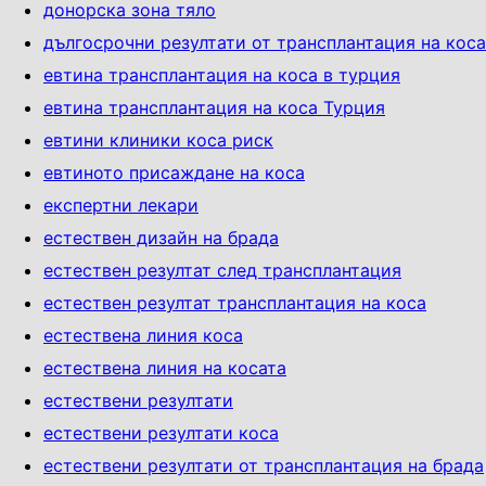
донорска зона тяло
дългосрочни резултати от трансплантация на коса
евтина трансплантация на коса в турция
евтина трансплантация на коса Турция
евтини клиники коса риск
евтиното присаждане на коса
експертни лекари
естествен дизайн на брада
естествен резултат след трансплантация
естествен резултат трансплантация на коса
естествена линия коса
естествена линия на косата
естествени резултати
естествени резултати коса
естествени резултати от трансплантация на брада