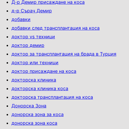
Д-р Демир присаждане на коса
д-р Сърач Демир
добавки
добавки след трансплантация на коса
доктор vs техници
доктор демир
доктор за трансплантация на брада в Турция
доктор или техници
доктор присаждане на коса
докторска клиника
докторска клиника коса
докторска трансплантация на коса
Донорска Зона
донорска зона за коса
донорска зона коса