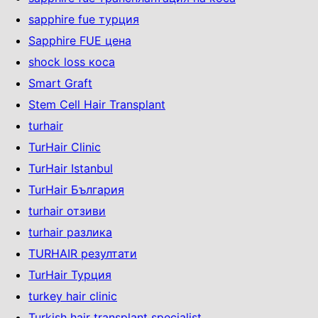
sapphire fue турция
Sapphire FUE цена
shock loss коса
Smart Graft
Stem Cell Hair Transplant
turhair
TurHair Clinic
TurHair Istanbul
TurHair България
turhair отзиви
turhair разлика
TURHAIR резултати
TurHair Турция
turkey hair clinic
Turkish hair transplant specialist