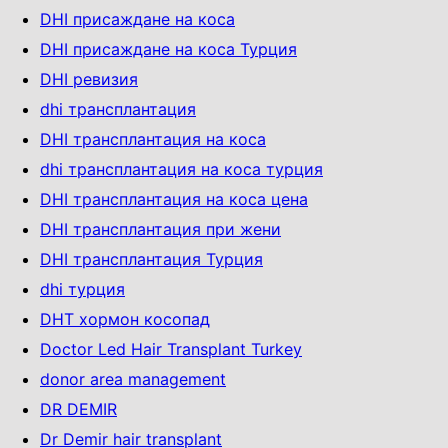
DHI присаждане на коса
DHI присаждане на коса Турция
DHI ревизия
dhi трансплантация
DHI трансплантация на коса
dhi трансплантация на коса турция
DHI трансплантация на коса цена
DHI трансплантация при жени
DHI трансплантация Турция
dhi турция
DHT хормон косопад
Doctor Led Hair Transplant Turkey
donor area management
DR DEMIR
Dr Demir hair transplant