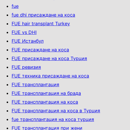
fue
fue dhi присаждане на коса
FUE hair transplant Turkey
FUE vs DHI
FUE Истанбул
FUE присаждане на коса
FUE присаждане на коса Турция
FUE ревизия
FUE техника присаждане на коса
FUE трансплантация
FUE трансплантация на брада
FUE трансплантация на коса
FUE трансплантация на коса в Турция
fue трансплантация на коса турция
FUE трансплантация при жени