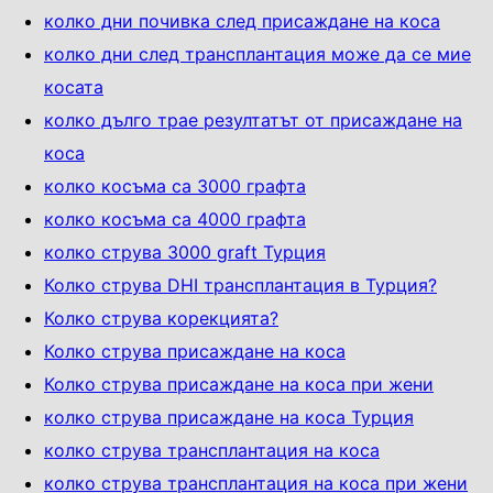
колко дни почивка след присаждане на коса
колко дни след трансплантация може да се мие
косата
колко дълго трае резултатът от присаждане на
коса
колко косъма са 3000 графта
колко косъма са 4000 графта
колко струва 3000 graft Турция
Колко струва DHI трансплантация в Турция?
Колко струва корекцията?
Колко струва присаждане на коса
Колко струва присаждане на коса при жени
колко струва присаждане на коса Турция
колко струва трансплантация на коса
колко струва трансплантация на коса при жени