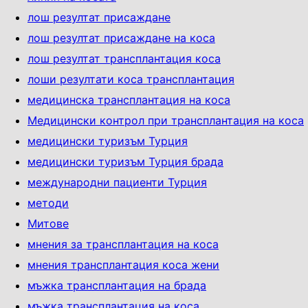
лош резултат присаждане
лош резултат присаждане на коса
лош резултат трансплантация коса
лоши резултати коса трансплантация
медицинска трансплантация на коса
Медицински контрол при трансплантация на коса
медицински туризъм Турция
медицински туризъм Турция брада
международни пациенти Турция
методи
Митове
мнения за трансплантация на коса
мнения трансплантация коса жени
мъжка трансплантация на брада
мъжка трансплантация на коса