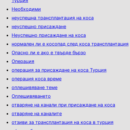
Турция
Необходими
неуспешна трансплантация на коса
неуспешно присаждане
Неуспешно присаждане на коса
нормален ли е косопад след коса трансплантация
Опасно ли е ако е твърде бързо
Операция
операция за присаждане на коса Турция
операция коса време
оплешивяване теме
Оплешивяването
отваряне на канали при присаждане на коса
отваряне на каналите
отзиви за трансплантация на коса в турция