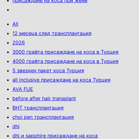
присаждане на коса при жени
All
12 месеца след трансплантация
2026
3000 графта присаждане на коса в Турция
4000 графта присаждане на коса в Турция
5 звезден пакет коса Турция
all inclusive присаждане на коса Турция
AVA FUE
before after hair transplant
BHT трансплантация
choi pen трансплантация
dhi
dhi и sapphire присаждане на коса