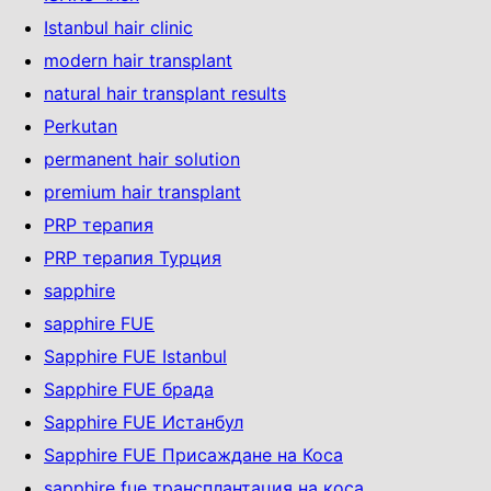
Istanbul hair clinic
modern hair transplant
natural hair transplant results
Perkutan
permanent hair solution
premium hair transplant
PRP терапия
PRP терапия Турция
sapphire
sapphire FUE
Sapphire FUE Istanbul
Sapphire FUE брада
Sapphire FUE Истанбул
Sapphire FUE Присаждане на Коса
sapphire fue трансплантация на коса