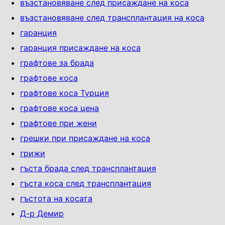
възстановяване след присаждане на коса
възстановяване след трансплантация на коса
гаранция
гаранция присаждане на коса
графтове за брада
графтове коса
графтове коса Турция
графтове коса цена
графтове при жени
грешки при присаждане на коса
грижи
гъста брада след трансплантация
гъста коса след трансплантация
гъстота на косата
Д-р Демир