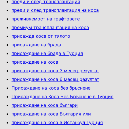
преди и след трансплантация
преди и след трансплантация на коса
преживяемост на графтовете
премиум трансплантация на коса
присажда коса от тялото
присаждане на брадa
присаждане на брада в Турция
присаждане на коса
присаждане на коса 3 месец резултат
присаждане на коса 6 месец резултат
Присаждане на коса без бръснене
Присаждане на Коса Без Бръснене в Турция
присаждане на коса българи
присаждане на коса България или
присаждане на коса в Истанбул Турция