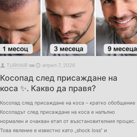
TURHAIR
април 7, 2026
ON
Косопад след присаждане на
коса ✨. Какво да правя?
Косопад след присаждане на коса – кратко обобщение
Косопадът след присаждане на коса е напълно
нормален и очакван етап от възстановителния процес.
Това явление е известно като „shock loss“ и