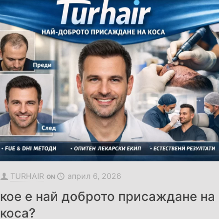
TURHAIR
април 6, 2026
ON
кое е най доброто присаждане на
коса?