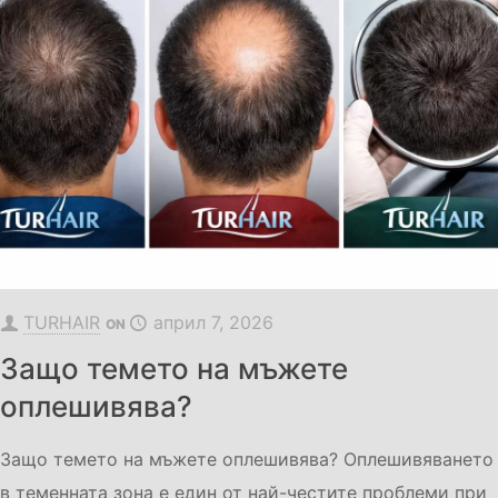
TURHAIR
април 7, 2026
ON
Защо темето на мъжете
оплешивява?
Защо темето на мъжете оплешивява? Оплешивяването
в теменната зона е един от най-честите проблеми при