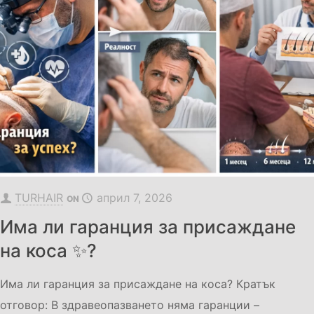
TURHAIR
април 7, 2026
ON
Има ли гаранция за присаждане
на коса ✨?
Има ли гаранция за присаждане на коса? Кратък
отговор: В здравеопазването няма гаранции –