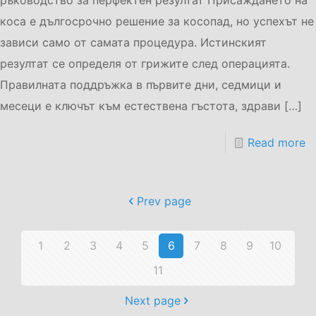
ръководство за перфектен резултат Присаждането на
коса е дългосрочно решение за косопад, но успехът не
зависи само от самата процедура. Истинският
резултат се определя от грижите след операцията.
Правилната поддръжка в първите дни, седмици и
месеци е ключът към естествена гъстота, здрави
[…]
Read more
Prev page
1
2
3
4
5
6
7
8
9
10
11
Next page