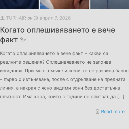
TURHAIR
април 7, 2026
ON
Когато оплешивяването е вече
факт ✨
Когато оплeшивяването е вече факт – какви са
реалните решения? Оплешивяването не започва
изведнъж. При много мъже и жени то се развива бавно
– първо с изтъняване, после с отдръпване на предната
линия, а накрая с ясно видими зони без достатъчна
плътност. Има хора, които с години се опитват да
[…]
Read more