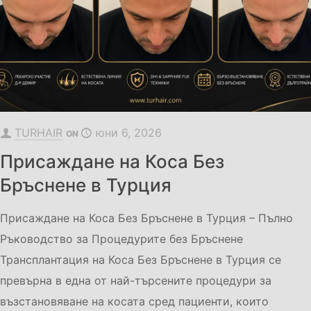
TURHAIR
юни 6, 2026
ON
Присаждане на Коса Без
Бръснене в Турция
Присаждане на Коса Без Бръснене в Турция – Пълно
Ръководство за Процедурите без Бръснене
Трансплантация на Коса Без Бръснене в Турция се
превърна в една от най-търсените процедури за
възстановяване на косата сред пациенти, които