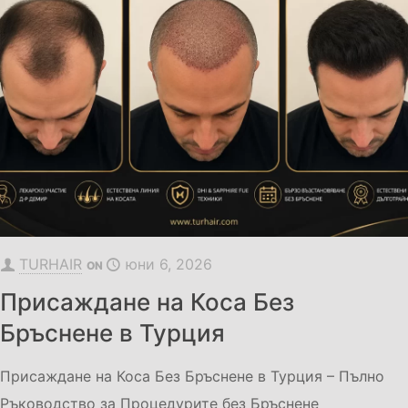
TURHAIR
юни 6, 2026
ON
Присаждане на Коса Без
Бръснене в Турция
Присаждане на Коса Без Бръснене в Турция – Пълно
Ръководство за Процедурите без Бръснене