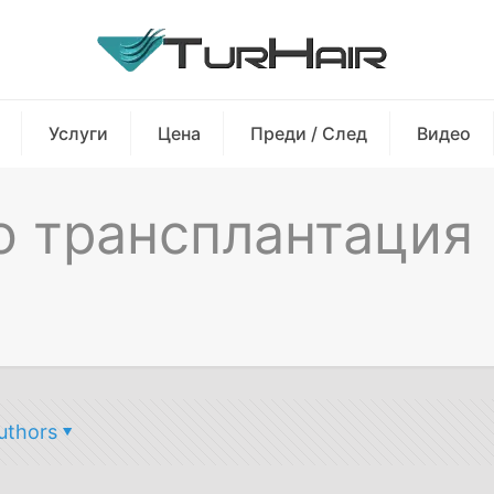
Услуги
Цена
Преди / След
Видео
о трансплантация
uthors