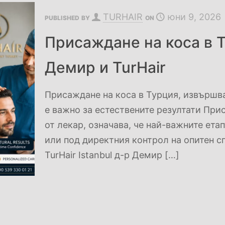
TURHAIR
юни 9, 2026
PUBLISHED BY
ON
Присаждане на коса в Т
Демир и TurHair
Присаждане на коса в Турция, извършва
е важно за естествените резултати При
от лекар, означава, че най-важните ета
или под директния контрол на опитен с
TurHair Istanbul д-р Демир
[…]