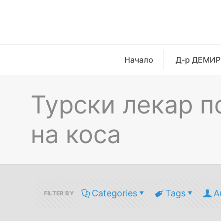
Начало
Д-р ДЕМИР
Турски лекар п
на коса
Categories
Tags
A
FILTER BY