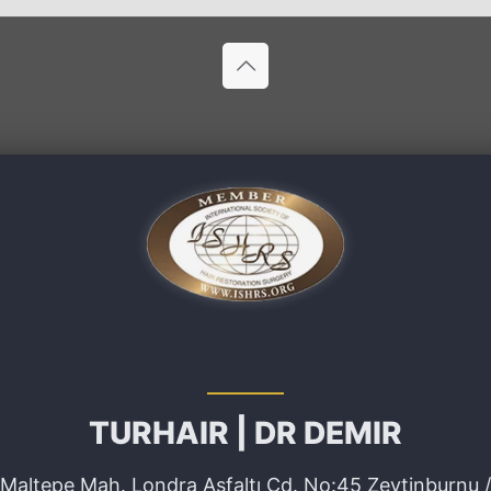
TURHAIR | DR DEMIR
Maltepe Mah. Londra Asfaltı Cd. No:45 Zeytinburnu /