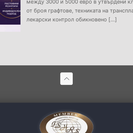
между 3000 и 5000 евро в утвърдени кл
от броя графтове, техниката на транспл
лекарски контрол обикновено
[…]