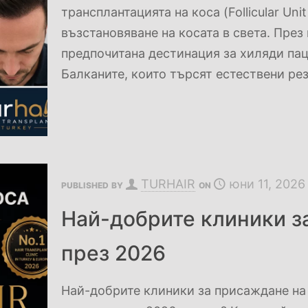
трансплантацията на коса (Follicular Uni
възстановяване на косата в света. През
предпочитана дестинация за хиляди пац
Балканите, които търсят естествени ре
TURHAIR
юни 11, 2026
PUBLISHED BY
ON
Най-добрите клиники з
през 2026
Най-добрите клиники за присаждане на 