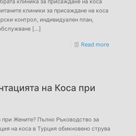
обрата клиника за присаждане на коса
итаните клиники за присаждане на коса
арски контрол, индивидуален план,
 обслужване
[…]
Read more
нтацията на Коса при
а при Жените? Пълно Ръководство за
ация на коса в Турция обикновено струва