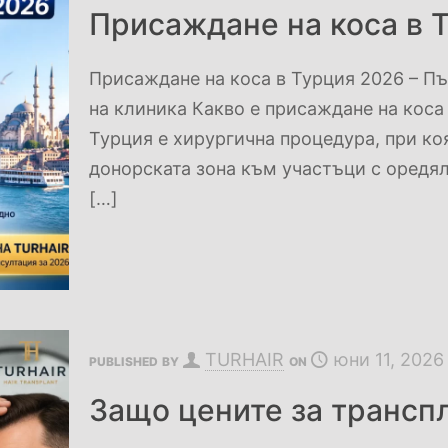
Присаждане на коса в 
Присаждане на коса в Турция 2026 – Пъ
на клиника Какво е присаждане на коса
Турция е хирургична процедура, при ко
донорската зона към участъци с оредял
[…]
TURHAIR
юни 11, 2026
PUBLISHED BY
ON
Защо цените за транспл