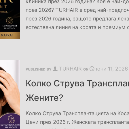
клиника през 2026 година? Коя е най-д
през 2026? TURHAIR е сред най-предпоч
през 2026 година, защото предлага лек
естествена линия на косата и премиум
TURHAIR
юни 11, 2026
PUBLISHED BY
ON
Колко Струва Транспла
Жените?
Колко Струва Трансплантацията на Кос
Цени през 2026 г. Женската трансплант