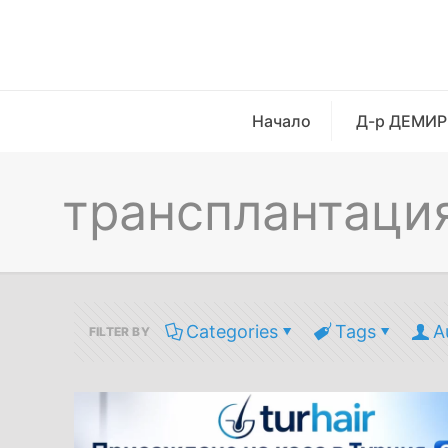
Начало
Д-р ДЕМИР
трансплантация
Categories
Tags
A
FILTER BY