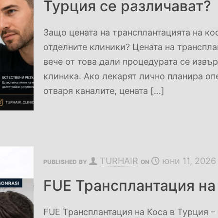
Турция се различават?
Защо цената на трансплантацията на ко
отделните клиники? Цената на трансплан
вече от това дали процедурата се извъ
клиника. Ако лекарят лично планира оп
отваря каналите, цената
[…]
TURHAIR
юни 11, 2026
PUBLISHED BY
ON
FUE Трансплантация на
FUE Трансплантация на Коса в Турция –