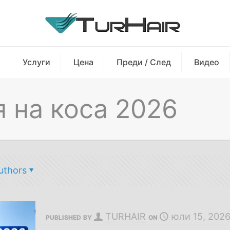
Услуги
Цена
Преди / След
Видео
 на коса 2026
uthors
TURHAIR
юли 15, 202
PUBLISHED BY
ON