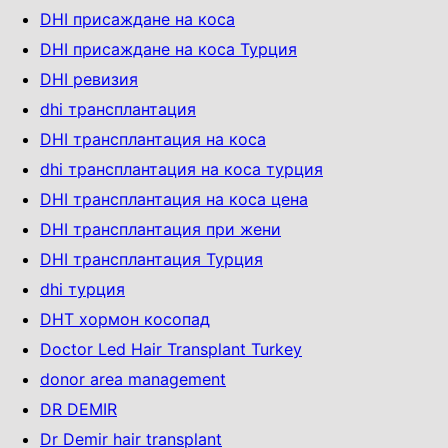
DHI присаждане на коса
DHI присаждане на коса Турция
DHI ревизия
dhi трансплантация
DHI трансплантация на коса
dhi трансплантация на коса турция
DHI трансплантация на коса цена
DHI трансплантация при жени
DHI трансплантация Турция
dhi турция
DHT хормон косопад
Doctor Led Hair Transplant Turkey
donor area management
DR DEMIR
Dr Demir hair transplant