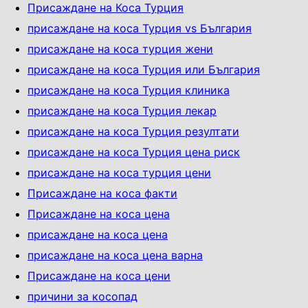
Присаждане на Коса Турция
присаждане на коса Турция vs България
присаждане на коса турция жени
присаждане на коса Турция или България
присаждане на коса Турция клиника
присаждане на коса Турция лекар
присаждане на коса Турция резултати
присаждане на коса Турция цена риск
присаждане на коса турция цени
Присаждане на коса факти
Присаждане на коса ценa
присаждане на коса цена
присаждане на коса цена варна
Присаждане на коса цени
причини за косопад