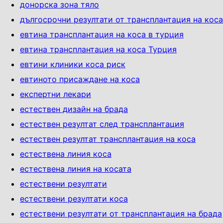
донорска зона тяло
дългосрочни резултати от трансплантация на коса
евтина трансплантация на коса в турция
евтина трансплантация на коса Турция
евтини клиники коса риск
евтиното присаждане на коса
експертни лекари
естествен дизайн на брада
естествен резултат след трансплантация
естествен резултат трансплантация на коса
естествена линия коса
естествена линия на косата
естествени резултати
естествени резултати коса
естествени резултати от трансплантация на брада