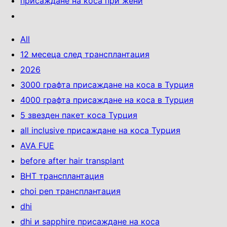
присаждане на коса при жени
All
12 месеца след трансплантация
2026
3000 графта присаждане на коса в Турция
4000 графта присаждане на коса в Турция
5 звезден пакет коса Турция
all inclusive присаждане на коса Турция
AVA FUE
before after hair transplant
BHT трансплантация
choi pen трансплантация
dhi
dhi и sapphire присаждане на коса