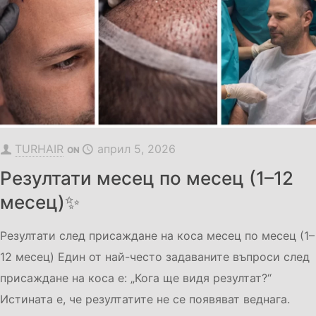
TURHAIR
април 5, 2026
ON
Резултати месец по месец (1–12
месец)✨
Резултати след присаждане на коса месец по месец (1–
12 месец) Един от най-често задаваните въпроси след
присаждане на коса е: „Кога ще видя резултат?“
Истината е, че резултатите не се появяват веднага.