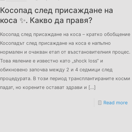
Косопад след присаждане на
коса ✨. Какво да правя?
Косопад след присаждане на коса – кратко обобщение
Косопадът след присаждане на коса е напълно
нормален и очакван етап от възстановителния процес.
Това явление е известно като „shock loss“ и
обикновено започва между 2 и 4 седмици след
процедурата. В този период трансплантираните косми
падат, но корените остават здрави и
[…]
Read more