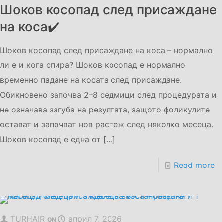
Шоков косопад след присаждане
на коса✔️
Шоков косопад след присаждане на коса – нормално
ли е и кога спира? Шоков косопад е нормално
временно падане на косата след присаждане.
Обикновено започва 2–8 седмици след процедурата и
не означава загуба на резултата, защото фоликулите
остават и започват нов растеж след няколко месеца.
Шоков косопад е една от
[…]
Read more
TURHAIR
април 7, 2026
ON