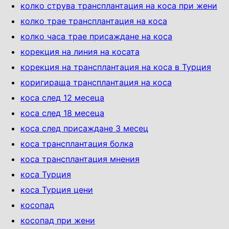
колко струва трансплантация на коса при жени
колко трае трансплантация на коса
колко часа трае присаждане на коса
корекция на линия на косата
корекция на трансплантация на коса в Турция
коригираща трансплантация на коса
коса след 12 месеца
коса след 18 месеца
коса след присаждане 3 месец
коса трансплантация болка
коса трансплантация мнения
коса Турция
коса Турция цени
косопад
косопад при жени