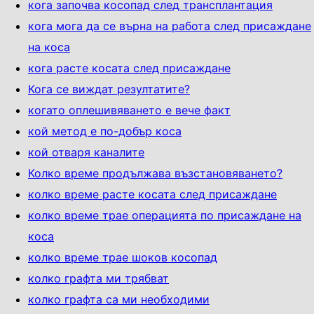
кога започва косопад след трансплантация
кога мога да се върна на работа след присаждане
на коса
кога расте косата след присаждане
Кога се виждат резултатите?
когато оплешивяването е вече факт
кой метод е по-добър коса
кой отваря каналите
Колко време продължава възстановяването?
колко време расте косата след присаждане
колко време трае операцията по присаждане на
коса
колко време трае шоков косопад
колко графта ми трябват
колко графта са ми необходими