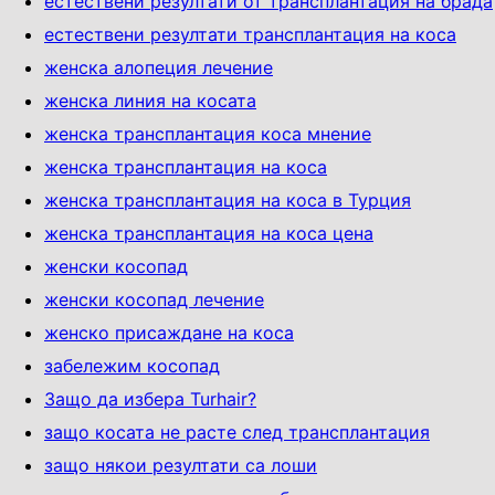
естествени резултати от трансплантация на брада
естествени резултати трансплантация на коса
женска алопеция лечение
женска линия на косата
женска трансплантация коса мнение
женска трансплантация на коса
женска трансплантация на коса в Турция
женска трансплантация на коса цена
женски косопад
женски косопад лечение
женско присаждане на коса
забележим косопад
Защо да избера Turhair?
защо косата не расте след трансплантация
защо някои резултати са лоши