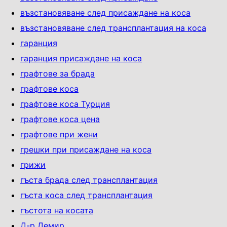
възстановяване след присаждане на коса
възстановяване след трансплантация на коса
гаранция
гаранция присаждане на коса
графтове за брада
графтове коса
графтове коса Турция
графтове коса цена
графтове при жени
грешки при присаждане на коса
грижи
гъста брада след трансплантация
гъста коса след трансплантация
гъстота на косата
Д-р Демир