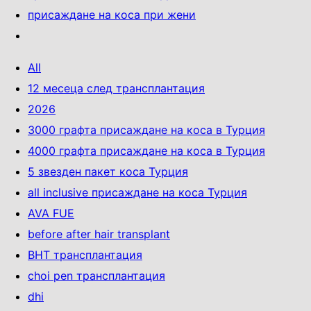
присаждане на коса при жени
All
12 месеца след трансплантация
2026
3000 графта присаждане на коса в Турция
4000 графта присаждане на коса в Турция
5 звезден пакет коса Турция
all inclusive присаждане на коса Турция
AVA FUE
before after hair transplant
BHT трансплантация
choi pen трансплантация
dhi