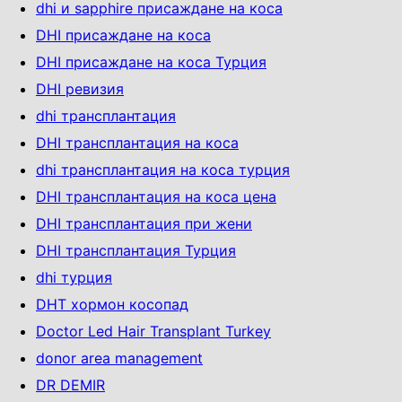
dhi и sapphire присаждане на коса
DHI присаждане на коса
DHI присаждане на коса Турция
DHI ревизия
dhi трансплантация
DHI трансплантация на коса
dhi трансплантация на коса турция
DHI трансплантация на коса цена
DHI трансплантация при жени
DHI трансплантация Турция
dhi турция
DHT хормон косопад
Doctor Led Hair Transplant Turkey
donor area management
DR DEMIR