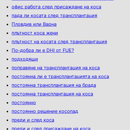
офис работа след присаждане на коса
пада ли косата след трансплантация
Пловдив или Варна
плътност коса жени
плътност на косата след трансплантация
По-добра ли е DHI от FUE?
подходящи
поправяне на трансплантация на коса
постоянна ли е трансплантацията на коса
постоянна трансплантация на брада
постоянна трансплантация на коса
постоянно
постоянно решение косопад
преди и след коса
преди и след присаждане на коса