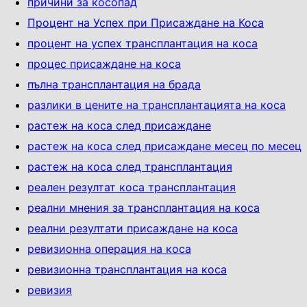
причини за косопад
Процент на Успех при Присаждане на Коса
процент на успех трансплантация на коса
процес присаждане на коса
пълна трансплантация на брада
разлики в цените на трансплантацията на коса
растеж на коса след присаждане
растеж на коса след присаждане месец по месец
растеж на коса след трансплантация
реален резултат коса трансплантация
реални мнения за трансплантация на коса
реални резултати присаждане на коса
ревизионна операция на коса
ревизионна трансплантация на коса
ревизия