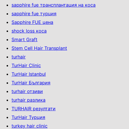
sapphire fue трансплантация на коса
sapphire fue турция
Sapphire FUE цена
shock loss коса
Smart Graft
Stem Cell Hair Transplant
turhair
TurHair Clinic
TurHair Istanbul
TurHair България
turhair отзиви
turhair разлика
TURHAIR резултати
TurHair Турция
turkey hair clinic