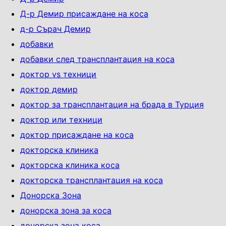
Д-р Демир присаждане на коса
д-р Сърач Демир
добавки
добавки след трансплантация на коса
доктор vs техници
доктор демир
доктор за трансплантация на брада в Турция
доктор или техници
доктор присаждане на коса
докторска клиника
докторска клиника коса
докторска трансплантация на коса
Донорска Зона
донорска зона за коса
донорска зона коса