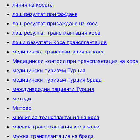
линия на косата
лош резултат присаждане
лош резултат присаждане на коса
лош резултат трансплантация коса
лоши резултати коса трансплантация
медицинска трансплантация на коса
Медицински контрол при трансплантация на коса
медицински туризъм Турция
медицински туризъм Турция брада
международни пациенти Турция
методи
Митове
мнения за трансплантация на коса
мнения трансплантация коса жени
мъжка трансплантация на брада