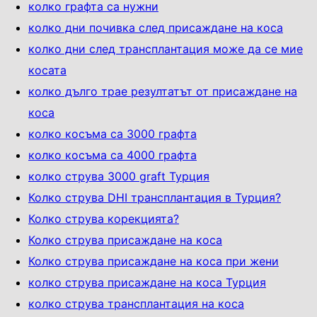
колко графта са нужни
колко дни почивка след присаждане на коса
колко дни след трансплантация може да се мие
косата
колко дълго трае резултатът от присаждане на
коса
колко косъма са 3000 графта
колко косъма са 4000 графта
колко струва 3000 graft Турция
Колко струва DHI трансплантация в Турция?
Колко струва корекцията?
Колко струва присаждане на коса
Колко струва присаждане на коса при жени
колко струва присаждане на коса Турция
колко струва трансплантация на коса