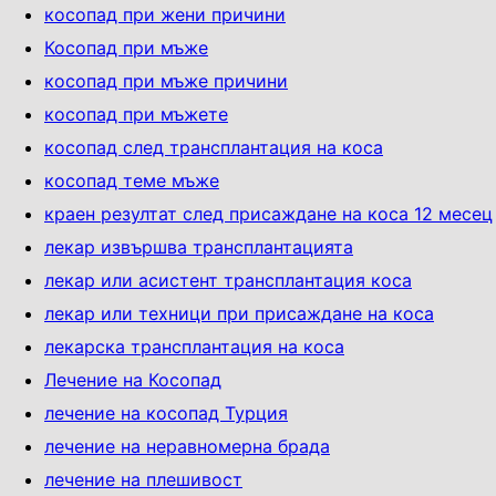
косопад при жени причини
Косопад при мъже
косопад при мъже причини
косопад при мъжете
косопад след трансплантация на коса
косопад теме мъже
краен резултат след присаждане на коса 12 месец
лекар извършва трансплантацията
лекар или асистент трансплантация коса
лекар или техници при присаждане на коса
лекарска трансплантация на коса
Лечение на Косопад
лечение на косопад Турция
лечение на неравномерна брада
лечение на плешивост