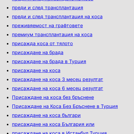
преди и след трансплантация
преди и след трансплантация на коса
преживяемост на графтовете
премиум трансплантация на коса
присажда коса от тялото
присаждане на брадa
присаждане на брада в Турция
присаждане на коса
присаждане на коса 3 месец резултат
присаждане на коса 6 месец резултат
Присаждане на коса без бръснене
Присаждане на Коса Без Бръснене в Турция
присаждане на коса българи
присаждане на коса България или
присаждане на коса в Истанбул Турция