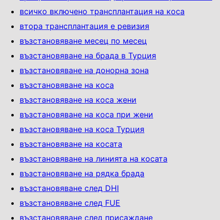
всичко включено трансплантация на коса
втора трансплантация е ревизия
възстановяване месец по месец
възстановяване на брада в Турция
възстановяване на донорна зона
възстановяване на коса
възстановяване на коса жени
възстановяване на коса при жени
възстановяване на коса Турция
възстановяване на косата
възстановяване на линията на косата
възстановяване на рядка брада
възстановяване след DHI
възстановяване след FUE
възстановяване след присаждане