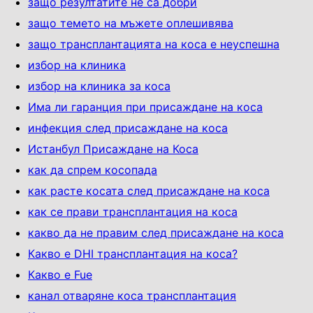
защо резултатите не са добри
защо темето на мъжете оплешивява
защо трансплантацията на коса е неуспешна
избор на клиника
избор на клиника за коса
Има ли гаранция при присаждане на коса
инфекция след присаждане на коса
Истанбул Присаждане на Коса
как да спрем косопада
как расте косата след присаждане на коса
как се прави трансплантация на коса
какво да не правим след присаждане на коса
Какво е DHI трансплантация на коса?
Какво е Fue
канал отваряне коса трансплантация