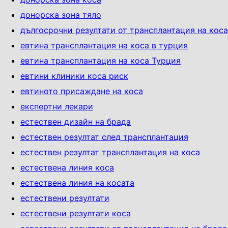
донорска зона тяло
дългосрочни резултати от трансплантация на коса
евтина трансплантация на коса в турция
евтина трансплантация на коса Турция
евтини клиники коса риск
евтиното присаждане на коса
експертни лекари
естествен дизайн на брада
естествен резултат след трансплантация
естествен резултат трансплантация на коса
естествена линия коса
естествена линия на косата
естествени резултати
естествени резултати коса