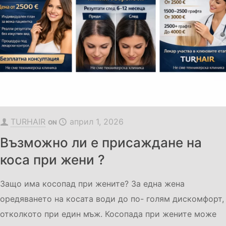
TURHAIR
април 1, 2026
ON
Възможно ли е присаждане на
коса при жени ?
Защо има косопад при жените? За една жена
оредяването на косата води до по- голям дискомфорт,
отколкото при един мъж. Косопада при жените може