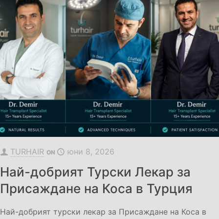
TURHAIR
юни 8, 2026
ON
Най-добрият Турски Лекар за
Присаждане на Коса в Турция
Най-добрият турски лекар за Присаждане на Коса в