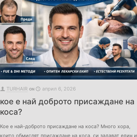
TURHAIR
април 6, 2026
ON
кое е най доброто присаждане на
коса?
Кое е най-доброто присаждане на коса? Много хора,
които обмислят присаждане на коса, си задават един и