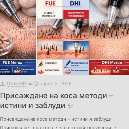
TURHAIR
април 3, 2026
ON
Присаждане на коса методи –
истини и заблуди ✨
Присаждане на коса методи – истини и заблуди
Присаждането на коса е една от най-популярните