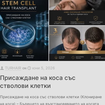
TURHAIR
юни 5, 2026
ON
Присаждане на коса със
стволови клетки
Присаждане на коса със стволови клетки (Клониране
на коса) – Бъдещето на възстановяването на косата