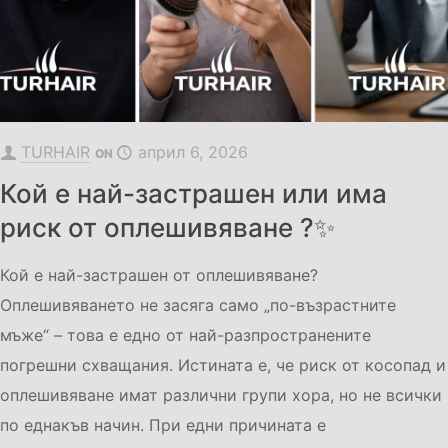
TURHAIR
април 6, 2026
ON
Кой е най-застрашен или има
риск от оплешивяване ?✨
Кой е най-застрашен от оплешивяване?
Оплешивяването не засяга само „по-възрастните
мъже“ – това е едно от най-разпространените
погрешни схващания. Истината е, че риск от косопад и
оплешивяване имат различни групи хора, но не всички
по еднакъв начин. При едни причината е