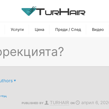
Услуги
Цена
Преди / След
Видео
орекцията?
uthors
TURHAIR
април 6, 202
PUBLISHED BY
ON