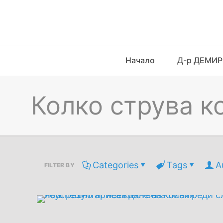
Начало
Д-р ДЕМИР
Колко струва к
Categories
Tags
A
FILTER BY