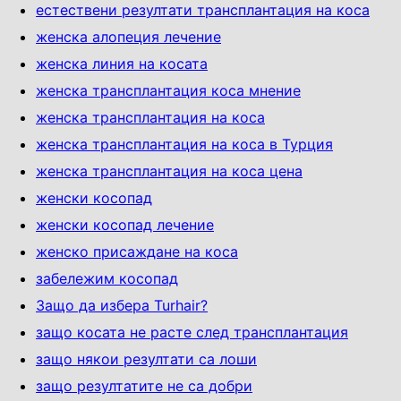
естествени резултати трансплантация на коса
женска алопеция лечение
женска линия на косата
женска трансплантация коса мнение
женска трансплантация на коса
женска трансплантация на коса в Турция
женска трансплантация на коса цена
женски косопад
женски косопад лечение
женско присаждане на коса
забележим косопад
Защо да избера Turhair?
защо косата не расте след трансплантация
защо някои резултати са лоши
защо резултатите не са добри