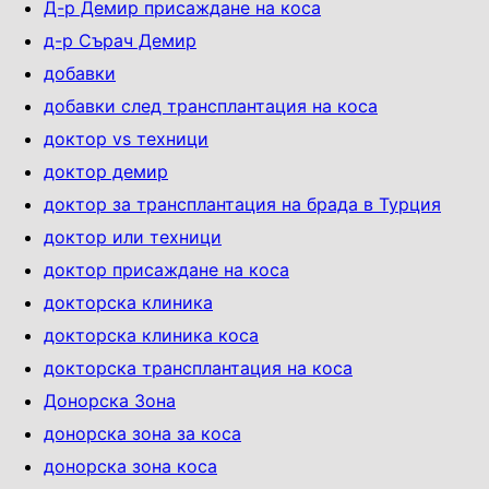
Д-р Демир присаждане на коса
д-р Сърач Демир
добавки
добавки след трансплантация на коса
доктор vs техници
доктор демир
доктор за трансплантация на брада в Турция
доктор или техници
доктор присаждане на коса
докторска клиника
докторска клиника коса
докторска трансплантация на коса
Донорска Зона
донорска зона за коса
донорска зона коса