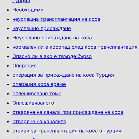
Турция
Необходими
неуспешна трансплантация на коса
неуспешно присаждане
Неуспешно присаждане на коса
нормален ли е косопад след коса трансплантация
Опасно ли е ако е твърде бързо
Операция
операция за присаждане на коса Турция
операция коса време
оплешивяване теме
Оплешивяването
отваряне на канали при присаждане на коса
отваряне на каналите
отзиви за трансплантация на коса в турция