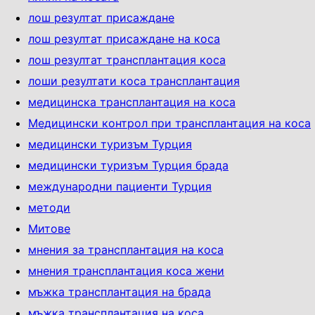
лош резултат присаждане
лош резултат присаждане на коса
лош резултат трансплантация коса
лоши резултати коса трансплантация
медицинска трансплантация на коса
Медицински контрол при трансплантация на коса
медицински туризъм Турция
медицински туризъм Турция брада
международни пациенти Турция
методи
Митове
мнения за трансплантация на коса
мнения трансплантация коса жени
мъжка трансплантация на брада
мъжка трансплантация на коса