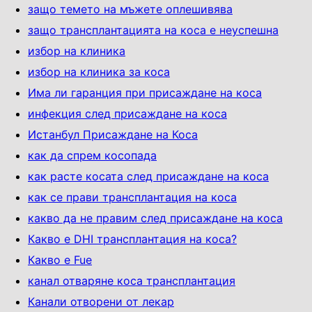
защо темето на мъжете оплешивява
защо трансплантацията на коса е неуспешна
избор на клиника
избор на клиника за коса
Има ли гаранция при присаждане на коса
инфекция след присаждане на коса
Истанбул Присаждане на Коса
как да спрем косопада
как расте косата след присаждане на коса
как се прави трансплантация на коса
какво да не правим след присаждане на коса
Какво е DHI трансплантация на коса?
Какво е Fue
канал отваряне коса трансплантация
Канали отворени от лекар