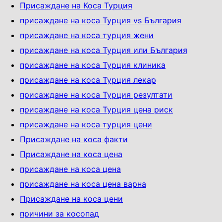
Присаждане на Коса Турция
присаждане на коса Турция vs България
присаждане на коса турция жени
присаждане на коса Турция или България
присаждане на коса Турция клиника
присаждане на коса Турция лекар
присаждане на коса Турция резултати
присаждане на коса Турция цена риск
присаждане на коса турция цени
Присаждане на коса факти
Присаждане на коса ценa
присаждане на коса цена
присаждане на коса цена варна
Присаждане на коса цени
причини за косопад