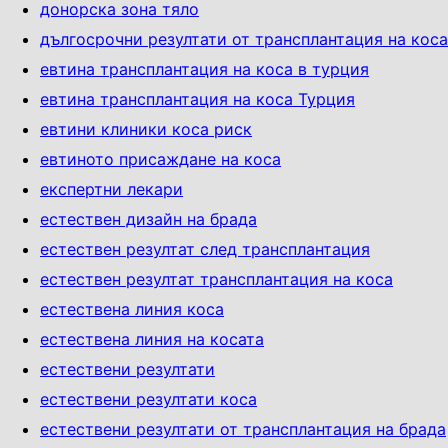
донорска зона тяло
дългосрочни резултати от трансплантация на коса
евтина трансплантация на коса в турция
евтина трансплантация на коса Турция
евтини клиники коса риск
евтиното присаждане на коса
експертни лекари
естествен дизайн на брада
естествен резултат след трансплантация
естествен резултат трансплантация на коса
естествена линия коса
естествена линия на косата
естествени резултати
естествени резултати коса
естествени резултати от трансплантация на брада