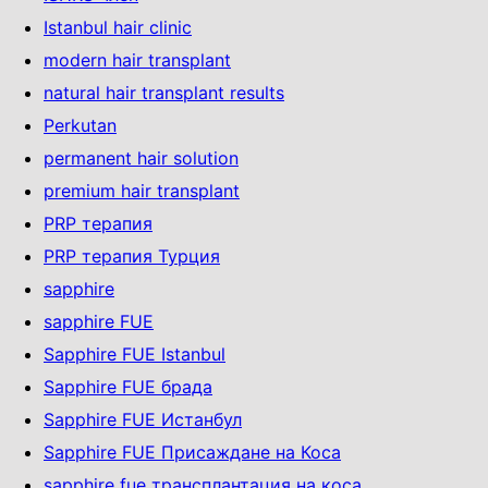
Istanbul hair clinic
modern hair transplant
natural hair transplant results
Perkutan
permanent hair solution
premium hair transplant
PRP терапия
PRP терапия Турция
sapphire
sapphire FUE
Sapphire FUE Istanbul
Sapphire FUE брада
Sapphire FUE Истанбул
Sapphire FUE Присаждане на Коса
sapphire fue трансплантация на коса