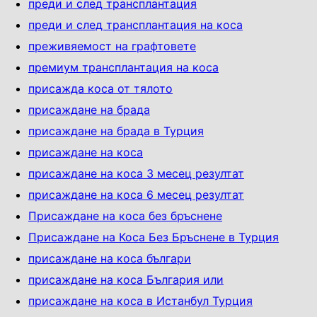
преди и след трансплантация
преди и след трансплантация на коса
преживяемост на графтовете
премиум трансплантация на коса
присажда коса от тялото
присаждане на брадa
присаждане на брада в Турция
присаждане на коса
присаждане на коса 3 месец резултат
присаждане на коса 6 месец резултат
Присаждане на коса без бръснене
Присаждане на Коса Без Бръснене в Турция
присаждане на коса българи
присаждане на коса България или
присаждане на коса в Истанбул Турция