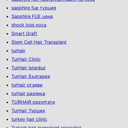
sapphire fue турция
Sapphire FUE цена
shock loss коса
Smart Graft
Stem Cell Hair Transplant
turhair
TurHair Clinic
TurHair Istanbul
TurHair България
turhair отзиви
turhair разлика
TURHAIR резултати
TurHair Турция
turkey hair clinic
Turkish hair transplant specialist