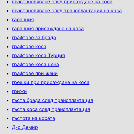
възстановяване след присаждане на коса
възстановяване след трансплантация на коса
гаранция
гаранция присаждане на коса
графтове за брада
графтове коса
графтове коса Турция
графтове коса цена
графтове при жени
грешки при присаждане на коса
грижи
гъста брада след трансплантация
гъста коса след трансплантация
гъстота на косата
Д-р Демир