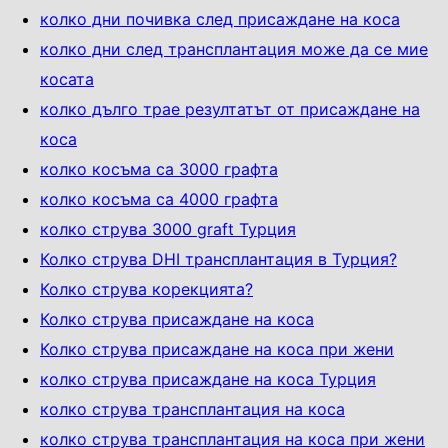
колко дни почивка след присаждане на коса
колко дни след трансплантация може да се мие
косата
колко дълго трае резултатът от присаждане на
коса
колко косъма са 3000 графта
колко косъма са 4000 графта
колко струва 3000 graft Турция
Колко струва DHI трансплантация в Турция?
Колко струва корекцията?
Колко струва присаждане на коса
Колко струва присаждане на коса при жени
колко струва присаждане на коса Турция
колко струва трансплантация на коса
колко струва трансплантация на коса при жени