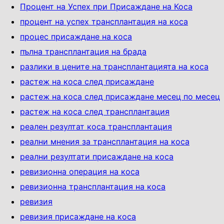
Процент на Успех при Присаждане на Коса
процент на успех трансплантация на коса
процес присаждане на коса
пълна трансплантация на брада
разлики в цените на трансплантацията на коса
растеж на коса след присаждане
растеж на коса след присаждане месец по месец
растеж на коса след трансплантация
реален резултат коса трансплантация
реални мнения за трансплантация на коса
реални резултати присаждане на коса
ревизионна операция на коса
ревизионна трансплантация на коса
ревизия
ревизия присаждане на коса