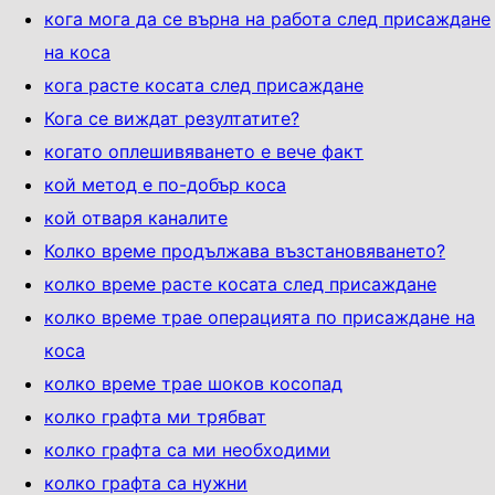
кога мога да се върна на работа след присаждане
на коса
кога расте косата след присаждане
Кога се виждат резултатите?
когато оплешивяването е вече факт
кой метод е по-добър коса
кой отваря каналите
Колко време продължава възстановяването?
колко време расте косата след присаждане
колко време трае операцията по присаждане на
коса
колко време трае шоков косопад
колко графта ми трябват
колко графта са ми необходими
колко графта са нужни