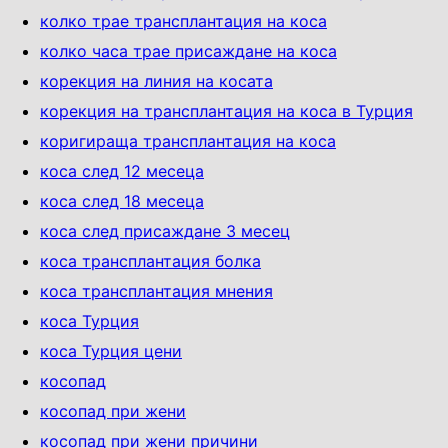
колко трае трансплантация на коса
колко часа трае присаждане на коса
корекция на линия на косата
корекция на трансплантация на коса в Турция
коригираща трансплантация на коса
коса след 12 месеца
коса след 18 месеца
коса след присаждане 3 месец
коса трансплантация болка
коса трансплантация мнения
коса Турция
коса Турция цени
косопад
косопад при жени
косопад при жени причини