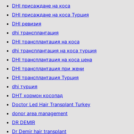
DHI присаждане на коса
DHI присаждане на коса Турция
DHI ревизия
dhi трансплантация
DHI трансплантация на коса
dhi трансплантация на коса турция
DHI трансплантация на коса цена
DHI трансплантация при жени
DHI трансплантация Турция
dhi турция
DHT хормон косопад
Doctor Led Hair Transplant Turkey
donor area management
DR DEMIR
Dr Demir hair transplant