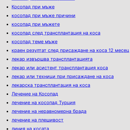
Косопад при мъже
косопад при мъже причини
косопад при мъжете
косопад след трансплантация на коса
косопад теме мъже
краен резултат след присаждане на коса 12 месец
лекар извършва трансплантацията
лекар или асистент трансплантация коса
лекар или техници при присаждане на коса
лекарска трансплантация на коса
Лечение на Косопад
лечение на косопад Турция
лечение на неравномерна брада
лечение на плешивост
линия на косата