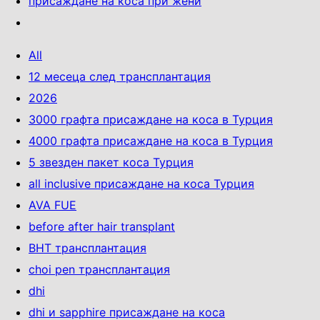
присаждане на коса при жени
All
12 месеца след трансплантация
2026
3000 графта присаждане на коса в Турция
4000 графта присаждане на коса в Турция
5 звезден пакет коса Турция
all inclusive присаждане на коса Турция
AVA FUE
before after hair transplant
BHT трансплантация
choi pen трансплантация
dhi
dhi и sapphire присаждане на коса