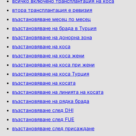
всичко включено трансплантация на коса
втора трансплантация е ревизия
възстановяване месец по месец
възстановяване на брада в Турция
възстановяване на донорна зона
възстановяване на коса
възстановяване на коса жени
възстановяване на коса при жени
възстановяване на коса Турция
възстановяване на косата
възстановяване на линията на косата
възстановяване на рядка брада
възстановяване след DHI
възстановяване след FUE
възстановяване след присаждане