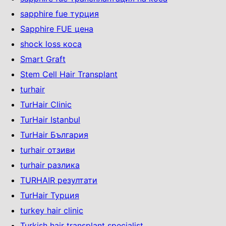
sapphire fue турция
Sapphire FUE цена
shock loss коса
Smart Graft
Stem Cell Hair Transplant
turhair
TurHair Clinic
TurHair Istanbul
TurHair България
turhair отзиви
turhair разлика
TURHAIR резултати
TurHair Турция
turkey hair clinic
Turkish hair transplant specialist