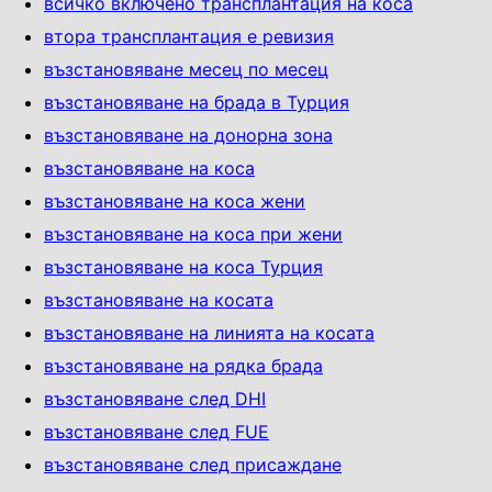
всичко включено трансплантация на коса
втора трансплантация е ревизия
възстановяване месец по месец
възстановяване на брада в Турция
възстановяване на донорна зона
възстановяване на коса
възстановяване на коса жени
възстановяване на коса при жени
възстановяване на коса Турция
възстановяване на косата
възстановяване на линията на косата
възстановяване на рядка брада
възстановяване след DHI
възстановяване след FUE
възстановяване след присаждане