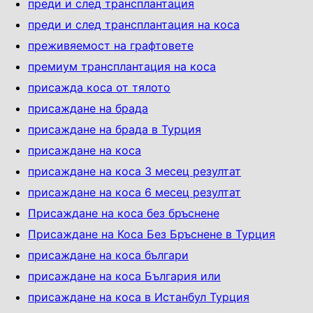
преди и след трансплантация
преди и след трансплантация на коса
преживяемост на графтовете
премиум трансплантация на коса
присажда коса от тялото
присаждане на брадa
присаждане на брада в Турция
присаждане на коса
присаждане на коса 3 месец резултат
присаждане на коса 6 месец резултат
Присаждане на коса без бръснене
Присаждане на Коса Без Бръснене в Турция
присаждане на коса българи
присаждане на коса България или
присаждане на коса в Истанбул Турция