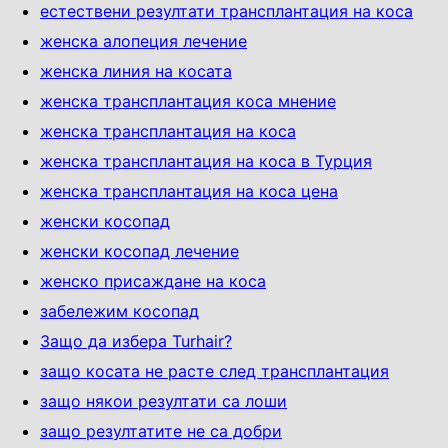
естествени резултати трансплантация на коса
женска алопеция лечение
женска линия на косата
женска трансплантация коса мнение
женска трансплантация на коса
женска трансплантация на коса в Турция
женска трансплантация на коса цена
женски косопад
женски косопад лечение
женско присаждане на коса
забележим косопад
Защо да избера Turhair?
защо косата не расте след трансплантация
защо някои резултати са лоши
защо резултатите не са добри