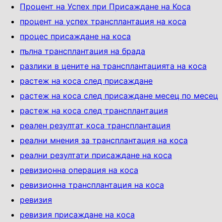
Процент на Успех при Присаждане на Коса
процент на успех трансплантация на коса
процес присаждане на коса
пълна трансплантация на брада
разлики в цените на трансплантацията на коса
растеж на коса след присаждане
растеж на коса след присаждане месец по месец
растеж на коса след трансплантация
реален резултат коса трансплантация
реални мнения за трансплантация на коса
реални резултати присаждане на коса
ревизионна операция на коса
ревизионна трансплантация на коса
ревизия
ревизия присаждане на коса