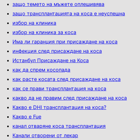
защо темето на мъжете оплешивява
защо трансплантацията на коса е неуспешна
избор на клиника
избор на клиника за коса
Има ли гаранция при присаждане на коса
инфекция след присаждане на коса
Истанбул Присаждане на Коса
как да спрем косопада
как расте косата след присаждане на коса
как се прави трансплантация на коса
какво да не правим след присаждане на коса
Какво е DHI трансплантация на коса?
Какво е Fue
канал отваряне коса трансплантация
Канали отворени от лекар