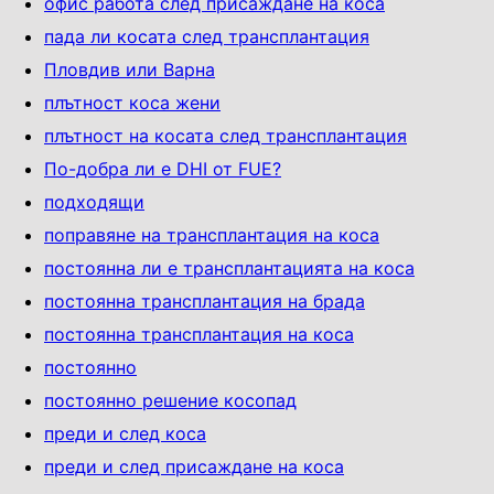
офис работа след присаждане на коса
пада ли косата след трансплантация
Пловдив или Варна
плътност коса жени
плътност на косата след трансплантация
По-добра ли е DHI от FUE?
подходящи
поправяне на трансплантация на коса
постоянна ли е трансплантацията на коса
постоянна трансплантация на брада
постоянна трансплантация на коса
постоянно
постоянно решение косопад
преди и след коса
преди и след присаждане на коса