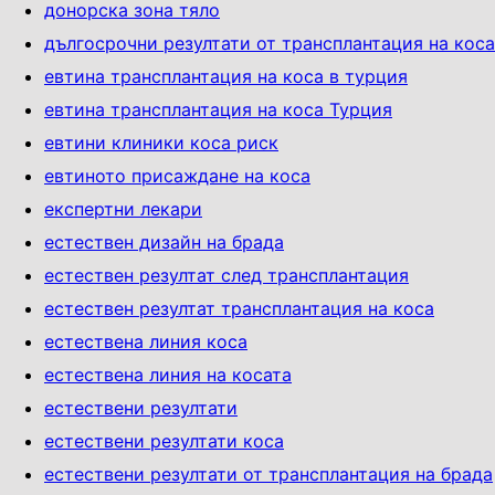
донорска зона тяло
дългосрочни резултати от трансплантация на коса
евтина трансплантация на коса в турция
евтина трансплантация на коса Турция
евтини клиники коса риск
евтиното присаждане на коса
експертни лекари
естествен дизайн на брада
естествен резултат след трансплантация
естествен резултат трансплантация на коса
естествена линия коса
естествена линия на косата
естествени резултати
естествени резултати коса
естествени резултати от трансплантация на брада