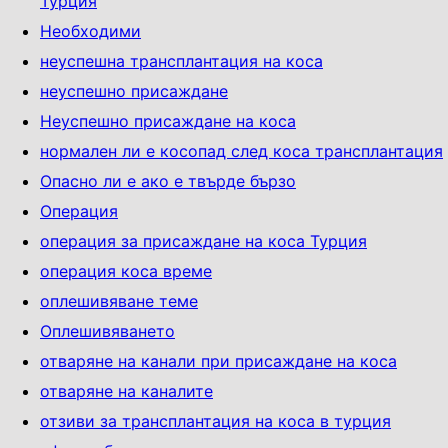
Турция
Необходими
неуспешна трансплантация на коса
неуспешно присаждане
Неуспешно присаждане на коса
нормален ли е косопад след коса трансплантация
Опасно ли е ако е твърде бързо
Операция
операция за присаждане на коса Турция
операция коса време
оплешивяване теме
Оплешивяването
отваряне на канали при присаждане на коса
отваряне на каналите
отзиви за трансплантация на коса в турция