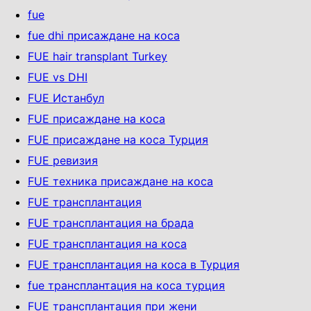
fue
fue dhi присаждане на коса
FUE hair transplant Turkey
FUE vs DHI
FUE Истанбул
FUE присаждане на коса
FUE присаждане на коса Турция
FUE ревизия
FUE техника присаждане на коса
FUE трансплантация
FUE трансплантация на брада
FUE трансплантация на коса
FUE трансплантация на коса в Турция
fue трансплантация на коса турция
FUE трансплантация при жени