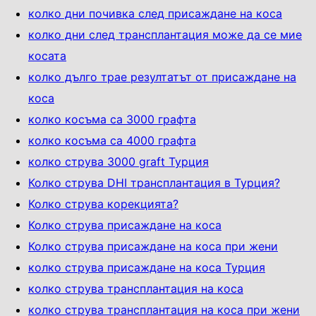
колко дни почивка след присаждане на коса
колко дни след трансплантация може да се мие
косата
колко дълго трае резултатът от присаждане на
коса
колко косъма са 3000 графта
колко косъма са 4000 графта
колко струва 3000 graft Турция
Колко струва DHI трансплантация в Турция?
Колко струва корекцията?
Колко струва присаждане на коса
Колко струва присаждане на коса при жени
колко струва присаждане на коса Турция
колко струва трансплантация на коса
колко струва трансплантация на коса при жени