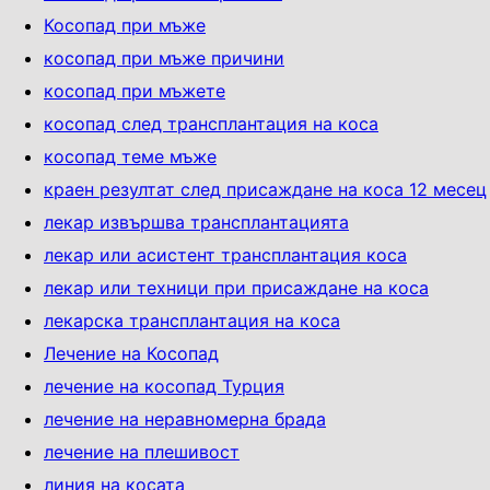
Косопад при мъже
косопад при мъже причини
косопад при мъжете
косопад след трансплантация на коса
косопад теме мъже
краен резултат след присаждане на коса 12 месец
лекар извършва трансплантацията
лекар или асистент трансплантация коса
лекар или техници при присаждане на коса
лекарска трансплантация на коса
Лечение на Косопад
лечение на косопад Турция
лечение на неравномерна брада
лечение на плешивост
линия на косата