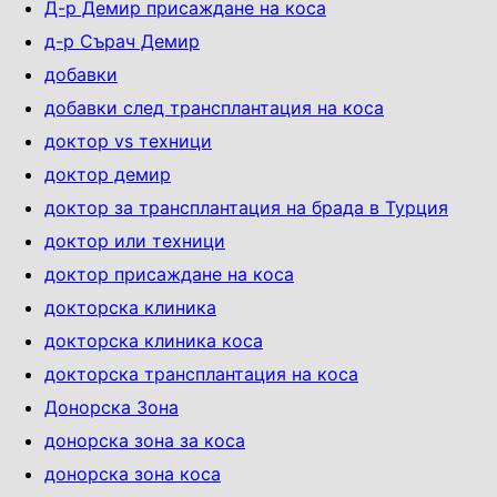
Д-р Демир присаждане на коса
д-р Сърач Демир
добавки
добавки след трансплантация на коса
доктор vs техници
доктор демир
доктор за трансплантация на брада в Турция
доктор или техници
доктор присаждане на коса
докторска клиника
докторска клиника коса
докторска трансплантация на коса
Донорска Зона
донорска зона за коса
донорска зона коса