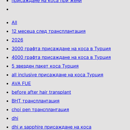
присаждане на коса при жени
All
12 месеца след трансплантация
2026
3000 графта присаждане на коса в Турция
4000 графта присаждане на коса в Турция
5 звезден пакет коса Турция
all inclusive присаждане на коса Турция
AVA FUE
before after hair transplant
BHT трансплантация
choi pen трансплантация
dhi
dhi и sapphire присаждане на коса