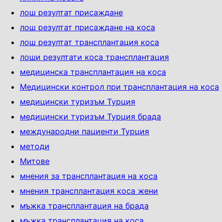
лош резултат присаждане
лош резултат присаждане на коса
лош резултат трансплантация коса
лоши резултати коса трансплантация
медицинска трансплантация на коса
Медицински контрол при трансплантация на коса
медицински туризъм Турция
медицински туризъм Турция брада
международни пациенти Турция
методи
Митове
мнения за трансплантация на коса
мнения трансплантация коса жени
мъжка трансплантация на брада
мъжка трансплантация на коса