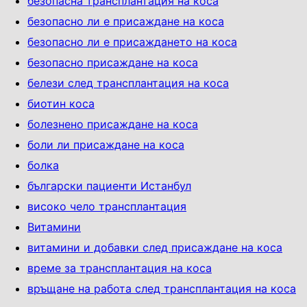
безопасна трансплантация на коса
безопасно ли е присаждане на коса
безопасно ли е присаждането на коса
безопасно присаждане на коса
белези след трансплантация на коса
биотин коса
болезнено присаждане на коса
боли ли присаждане на коса
болка
български пациенти Истанбул
високо чело трансплантация
Витамини
витамини и добавки след присаждане на коса
време за трансплантация на коса
връщане на работа след трансплантация на коса