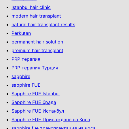
Istanbul hair clinic
modern hair transplant
natural hair transplant results
Perkutan
permanent hair solution
premium hair transplant
PRP терапия
PRP терапия Турция
sapphire
sapphire FUE
Sapphire FUE Istanbul
Sapphire FUE брада
Sapphire FUE Истанбул
Sapphire FUE Присаждане на Коса
sapphire fue трансплантация на коса