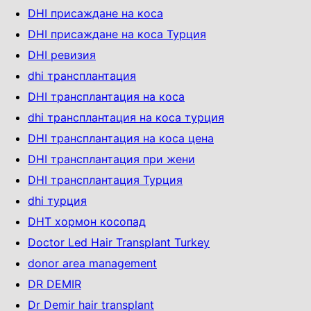
DHI присаждане на коса
DHI присаждане на коса Турция
DHI ревизия
dhi трансплантация
DHI трансплантация на коса
dhi трансплантация на коса турция
DHI трансплантация на коса цена
DHI трансплантация при жени
DHI трансплантация Турция
dhi турция
DHT хормон косопад
Doctor Led Hair Transplant Turkey
donor area management
DR DEMIR
Dr Demir hair transplant