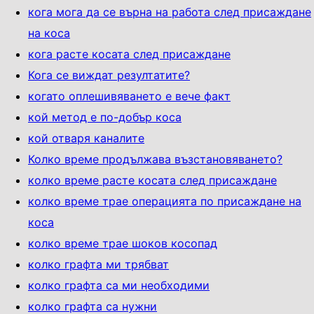
кога мога да се върна на работа след присаждане
на коса
кога расте косата след присаждане
Кога се виждат резултатите?
когато оплешивяването е вече факт
кой метод е по-добър коса
кой отваря каналите
Колко време продължава възстановяването?
колко време расте косата след присаждане
колко време трае операцията по присаждане на
коса
колко време трае шоков косопад
колко графта ми трябват
колко графта са ми необходими
колко графта са нужни