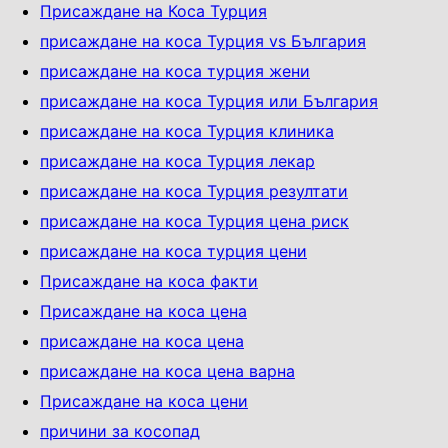
Присаждане на Коса Турция
присаждане на коса Турция vs България
присаждане на коса турция жени
присаждане на коса Турция или България
присаждане на коса Турция клиника
присаждане на коса Турция лекар
присаждане на коса Турция резултати
присаждане на коса Турция цена риск
присаждане на коса турция цени
Присаждане на коса факти
Присаждане на коса ценa
присаждане на коса цена
присаждане на коса цена варна
Присаждане на коса цени
причини за косопад