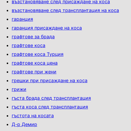
възстановяване след присаждане на коса
възстановяване след трансплантация на коса
гаранция
гаранция присаждане на коса
графтове за брада
графтове коса
графтове коса Турция
графтове коса цена
графтове при жени
грешки при присаждане на коса
грижи
гъста брада след трансплантация
гъста коса след трансплантация
гъстота на косата
Д-р Демир