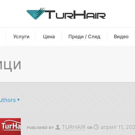
Услуги
Цена
Преди / След
Видео
ици
uthors
TURHAIR
април 11, 20
PUBLISHED BY
ON