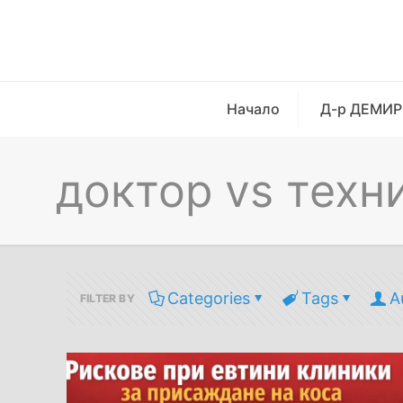
Начало
Д-р ДЕМИР
доктор vs техн
Categories
Tags
A
FILTER BY