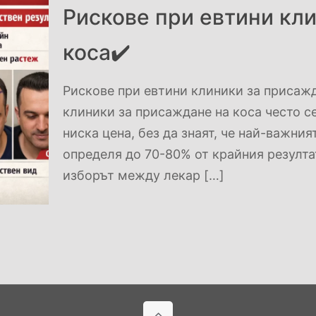
Рискове при евтини кл
коса✔️
Рискове при евтини клиники за присажд
клиники за присаждане на коса често с
ниска цена, без да знаят, че най-важния
определя до 70-80% от крайния резулта
изборът между лекар
[…]