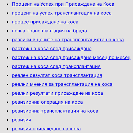
Процент на Успех при Присаждане на Коса
процент на успех трансплантация на коса
процес присаждане на коса
пълна трансплантация на брада
разлики в цените на трансплантацията на коса
растеж на коса след присаждане
растеж на коса след присаждане месец по месец
растеж на коса след трансплантация
реален резултат коса трансплантация
реални мнения за трансплантация на коса
реални резултати присаждане на коса
ревизионна операция на коса
ревизионна трансплантация на коса
ревизия
ревизия присаждане на коса