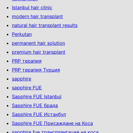
Istanbul hair clinic
modern hair transplant
natural hair transplant results
Perkutan
permanent hair solution
premium hair transplant
PRP терапия
PRP терапия Турция
sapphire
sapphire FUE
Sapphire FUE Istanbul
Sapphire FUE брада
Sapphire FUE Истанбул
Sapphire FUE Присаждане на Коса
sapphire fue трансплантация на коса