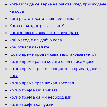
кога мога да се върна на работа след присаждане
на коса
кога расте косата след присаждане
Кога се виждат резултатите?
когато оплешивяването е вече факт
кой метод е по-добър коса
кой отваря каналите
Колко време продължава възстановяването?
колко време расте косата след присаждане
колко време трае операцията по присаждане на
коса
колко време трае шоков косопад
колко графта ми трябват
колко графта са ми необходими
колко графта са нужни