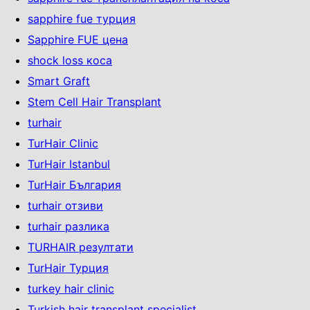
sapphire fue турция
Sapphire FUE цена
shock loss коса
Smart Graft
Stem Cell Hair Transplant
turhair
TurHair Clinic
TurHair Istanbul
TurHair България
turhair отзиви
turhair разлика
TURHAIR резултати
TurHair Турция
turkey hair clinic
Turkish hair transplant specialist