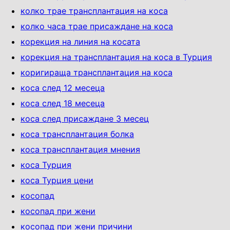
колко трае трансплантация на коса
колко часа трае присаждане на коса
корекция на линия на косата
корекция на трансплантация на коса в Турция
коригираща трансплантация на коса
коса след 12 месеца
коса след 18 месеца
коса след присаждане 3 месец
коса трансплантация болка
коса трансплантация мнения
коса Турция
коса Турция цени
косопад
косопад при жени
косопад при жени причини