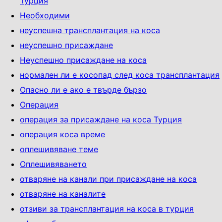
Турция
Необходими
неуспешна трансплантация на коса
неуспешно присаждане
Неуспешно присаждане на коса
нормален ли е косопад след коса трансплантация
Опасно ли е ако е твърде бързо
Операция
операция за присаждане на коса Турция
операция коса време
оплешивяване теме
Оплешивяването
отваряне на канали при присаждане на коса
отваряне на каналите
отзиви за трансплантация на коса в турция