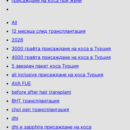
присаждане на коса при жени
All
12 месеца след трансплантация
2026
3000 графта присаждане на коса в Турция
4000 графта присаждане на коса в Турция
5 звезден пакет коса Турция
all inclusive присаждане на коса Турция
AVA FUE
before after hair transplant
BHT трансплантация
choi pen трансплантация
dhi
dhi и sapphire присаждане на коса