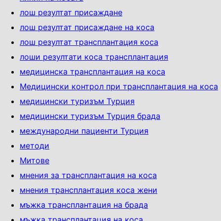
лош резултат присаждане
лош резултат присаждане на коса
лош резултат трансплантация коса
лоши резултати коса трансплантация
медицинска трансплантация на коса
Медицински контрол при трансплантация на коса
медицински туризъм Турция
медицински туризъм Турция брада
международни пациенти Турция
методи
Митове
мнения за трансплантация на коса
мнения трансплантация коса жени
мъжка трансплантация на брада
мъжка трансплантация на коса