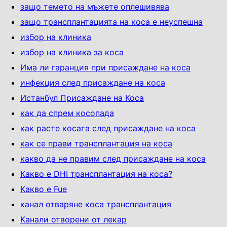
защо темето на мъжете оплешивява
защо трансплантацията на коса е неуспешна
избор на клиника
избор на клиника за коса
Има ли гаранция при присаждане на коса
инфекция след присаждане на коса
Истанбул Присаждане на Коса
как да спрем косопада
как расте косата след присаждане на коса
как се прави трансплантация на коса
какво да не правим след присаждане на коса
Какво е DHI трансплантация на коса?
Какво е Fue
канал отваряне коса трансплантация
Канали отворени от лекар