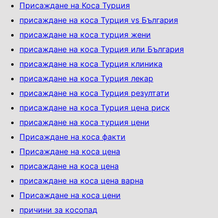
Присаждане на Коса Турция
присаждане на коса Турция vs България
присаждане на коса турция жени
присаждане на коса Турция или България
присаждане на коса Турция клиника
присаждане на коса Турция лекар
присаждане на коса Турция резултати
присаждане на коса Турция цена риск
присаждане на коса турция цени
Присаждане на коса факти
Присаждане на коса ценa
присаждане на коса цена
присаждане на коса цена варна
Присаждане на коса цени
причини за косопад