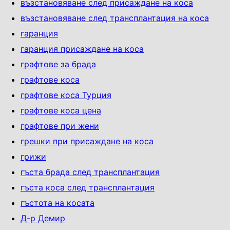
възстановяване след присаждане на коса
възстановяване след трансплантация на коса
гаранция
гаранция присаждане на коса
графтове за брада
графтове коса
графтове коса Турция
графтове коса цена
графтове при жени
грешки при присаждане на коса
грижи
гъста брада след трансплантация
гъста коса след трансплантация
гъстота на косата
Д-р Демир