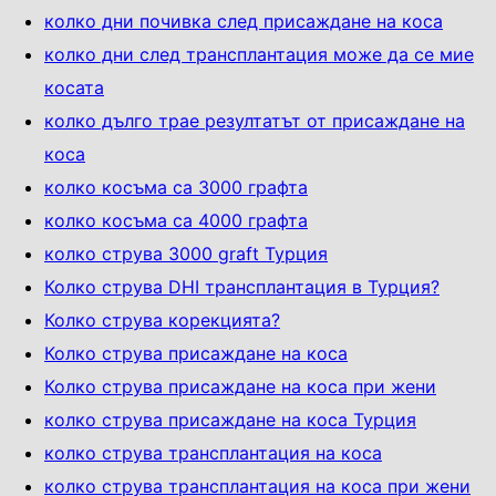
колко дни почивка след присаждане на коса
колко дни след трансплантация може да се мие
косата
колко дълго трае резултатът от присаждане на
коса
колко косъма са 3000 графта
колко косъма са 4000 графта
колко струва 3000 graft Турция
Колко струва DHI трансплантация в Турция?
Колко струва корекцията?
Колко струва присаждане на коса
Колко струва присаждане на коса при жени
колко струва присаждане на коса Турция
колко струва трансплантация на коса
колко струва трансплантация на коса при жени