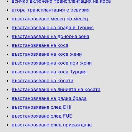
всичко включено трансплантация на коса
втора трансплантация е ревизия
възстановяване месец по месец
възстановяване на брада в Турция
възстановяване на донорна зона
възстановяване на коса
възстановяване на коса жени
възстановяване на коса при жени
възстановяване на коса Турция
възстановяване на косата
възстановяване на линията на косата
възстановяване на рядка брада
възстановяване след DHI
възстановяване след FUE
възстановяване след присаждане