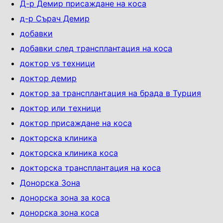
Д-р Демир присаждане на коса
д-р Сърач Демир
добавки
добавки след трансплантация на коса
доктор vs техници
доктор демир
доктор за трансплантация на брада в Турция
доктор или техници
доктор присаждане на коса
докторска клиника
докторска клиника коса
докторска трансплантация на коса
Донорска Зона
донорска зона за коса
донорска зона коса