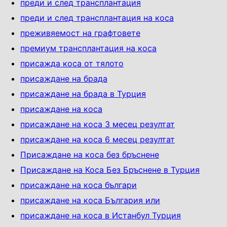
преди и след трансплантация
преди и след трансплантация на коса
преживяемост на графтовете
премиум трансплантация на коса
присажда коса от тялото
присаждане на брадa
присаждане на брада в Турция
присаждане на коса
присаждане на коса 3 месец резултат
присаждане на коса 6 месец резултат
Присаждане на коса без бръснене
Присаждане на Коса Без Бръснене в Турция
присаждане на коса българи
присаждане на коса България или
присаждане на коса в Истанбул Турция