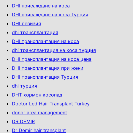
DHI присаждане на коса
DHI присаждане на коса Турция
DHI ревизия
dhi трансплантация
DHI трансплантация на коса
dhi трансплантация на коса турция
DHI трансплантация на коса цена
DHI трансплантация при жени
DHI трансплантация Турция
dhi турция
DHT хормон косопад
Doctor Led Hair Transplant Turkey
donor area management
DR DEMIR
Dr Demir hair transplant