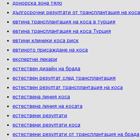
донорска зона тяло
дългосрочни резултати от трансплантация на коса
евтина трансплантация на коса в турция
евтина трансплантация на коса Турция
евтини клиники коса риск
евтиното присаждане на коса
експертни лекари
естествен дизайн на брада
естествен резултат след трансплантация
естествен резултат трансплантация на коса
естествена линия коса
естествена линия на косата
естествени резултати
естествени резултати коса
естествени резултати от трансплантация на брада