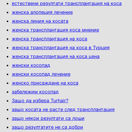
естествени резултати трансплантация на коса
женска алопеция лечение
женска линия на косата
женска трансплантация коса мнение
женска трансплантация на коса
женска трансплантация на коса в Турция
женска трансплантация на коса цена
женски косопад
женски косопад лечение
женско присаждане на коса
забележим косопад
Защо да избера Turhair?
защо косата не расте след трансплантация
защо някои резултати са лоши
защо резултатите не са добри