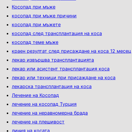
Косопад при мъже
косопад при мъже причини
косопад при мъжете
косопад след трансплантация на коса
косопад теме мъже
краен резултат след присаждане на коса 12 месец
лекар извършва трансплантацията
лекар или асистент трансплантация коса
лекар или техници при присаждане на коса
лекарска трансплантация на коса
Лечение на Косопад
лечение на косопад Турция
лечение на неравномерна брада
лечение на плешивост
линия на косата