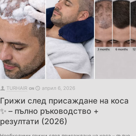
TURHAIR
април 6, 2026
ON
Грижи след присаждане на коса
✨ – пълно ръководство +
резултати (2026)
Необходими грижи след присаждане на коса – пълно