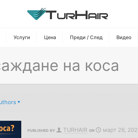
Услуги
Цена
Преди / След
Видео
саждане на коса
uthors
TURHAIR
март 26, 20
PUBLISHED BY
ON