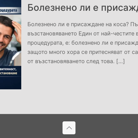
Болезнено ли е присажд
Болезнено ли е присаждане на коса? Пъл
възстановяването Един от най-честите 
процедурата, е: болезнено ли е присажд
защото много хора се притесняват от са
от възстановяването след това.
[…]