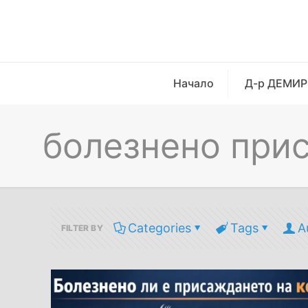
Начало
Д-р ДЕМИР
болезнено при
Categories
Tags
A
FILTER BY