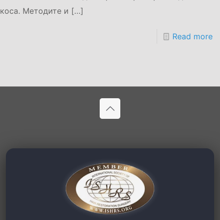
коса. Методите и
[…]
Read more