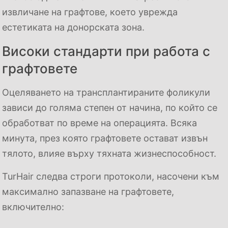
извличане на графтове, което уврежда
естетиката на донорската зона.
Високи стандарти при работа с
графтовете
Оцеляването на трансплантираните фоликули
зависи до голяма степен от начина, по който се
обработват по време на операцията. Всяка
минута, през която графтовете остават извън
тялото, влияе върху тяхната жизнеспособност.
TurHair следва строги протоколи, насочени към
максимално запазване на графтовете,
включително: