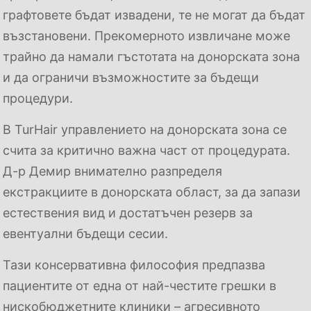
графтовете бъдат извадени, те не могат да бъдат
възстановени. Прекомерното извличане може
трайно да намали гъстотата на донорската зона
и да ограничи възможностите за бъдещи
процедури.
В TurHair управлението на донорската зона се
счита за критично важна част от процедурата.
Д-р Демир внимателно разпределя
екстракциите в донорската област, за да запази
естествения вид и достатъчен резерв за
евентуални бъдещи сесии.
Тази консервативна философия предпазва
пациентите от една от най-честите грешки в
нискобюджетните клиники – агресивното