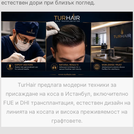
естествен дори при близък поглед.
TurHair предлага модерни техники за
присаждане на коса в Истанбул, включително
FUE и DHI трансплантация, естествен дизайн на
линията на косата и висока преживяемост на
графтовете.