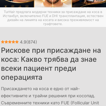
TurHair предлага модерни техники за присаждане на коса в
Истанбул, включително FUE и DHI трансплантация, естествен
дизайн на линията на косата и висока преживяемост на
графтовете.
4.9
(
874
)
Рискове при присаждане на
коса: Какво трябва да знае
всеки пациент преди
операцията
Присаждането на коса е едно от най-
ефективните и трайни решения при косопад.
Съвременните техники като FUE (Follicular Unit