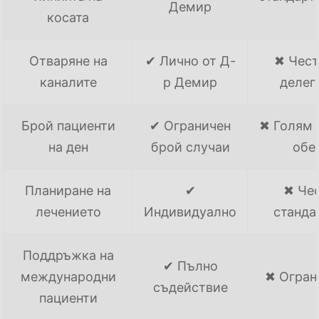
Демир
косата
Отваряне на
✔ Лично от Д-
✖ Чест
каналите
р Демир
делег
Брой пациенти
✔ Ограничен
✖ Голям 
на ден
брой случаи
обе
Планиране на
✔
✖ Че
лечението
Индивидуално
станда
Поддръжка на
✔ Пълно
международни
✖ Огран
съдействие
пациенти