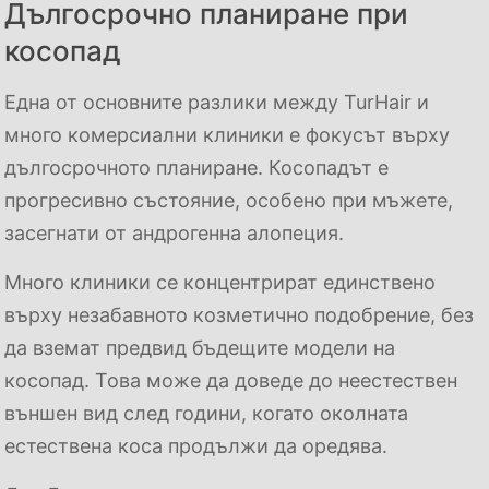
Дългосрочно планиране при
косопад
Една от основните разлики между TurHair и
много комерсиални клиники е фокусът върху
дългосрочното планиране. Косопадът е
прогресивно състояние, особено при мъжете,
засегнати от андрогенна алопеция.
Много клиники се концентрират единствено
върху незабавното козметично подобрение, без
да вземат предвид бъдещите модели на
косопад. Това може да доведе до неестествен
външен вид след години, когато околната
естествена коса продължи да оредява.