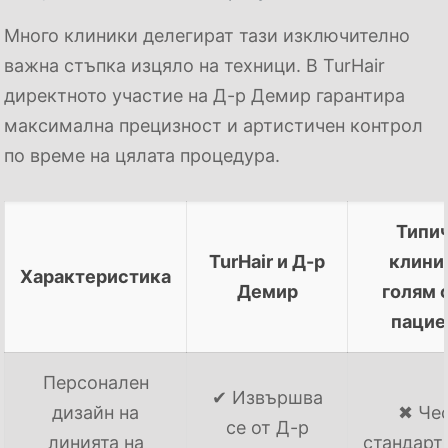
Много клиники делегират тази изключително
важна стъпка изцяло на техници. В TurHair
директното участие на Д-р Демир гарантира
максимална прецизност и артистичен контрол
по време на цялата процедура.
Типи
TurHair и Д-р
клини
Характеристика
Демир
голям 
пацие
Персонален
✔ Извършва
дизайн на
✖ Че
се от Д-р
линията на
стандарт